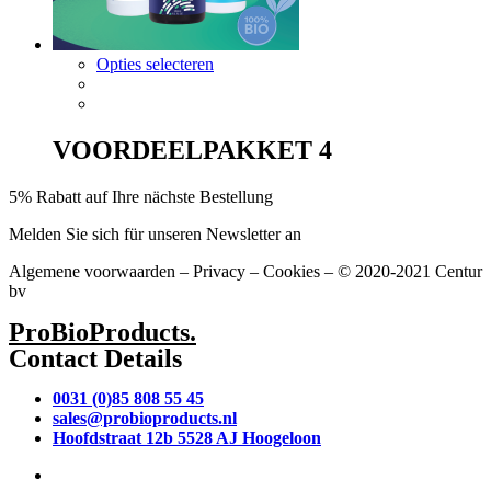
Dit
Opties selecteren
product
heeft
meerdere
variaties.
VOORDEELPAKKET 4
Deze
optie
5% Rabatt auf Ihre nächste Bestellung
kan
gekozen
Melden Sie sich für unseren Newsletter an
worden
op
Algemene voorwaarden – Privacy – Cookies – © 2020-2021 Centur
de
bv
productpagina
ProBioProducts.
Contact Details
0031 (0)85 808 55 45
sales@probioproducts.nl
Hoofdstraat 12b 5528 AJ Hoogeloon